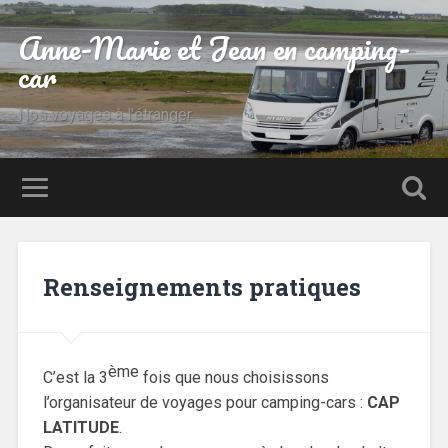
Anne-Marie et Jean en camping-
car
Nos voyages à l'étranger
Renseignements pratiques
ème
C’est la 3
fois que nous choisissons
l’organisateur de voyages pour camping-cars :
CAP
LATITUDE
.