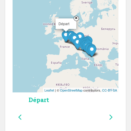
×
Départ
Leaflet
| ©
OpenStreetMap
contributors,
CC-BY-SA
Départ