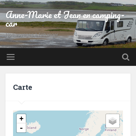
Anne-Marie et Jean en camping-
car
Nos voyages à l'étranger
Carte
+
-