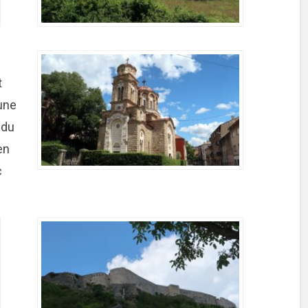
t
 une
 du
en
c