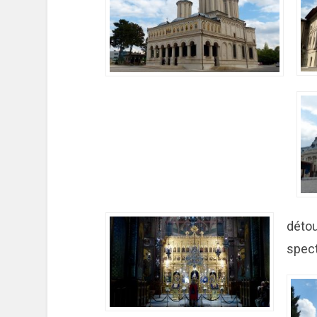
détour
spect