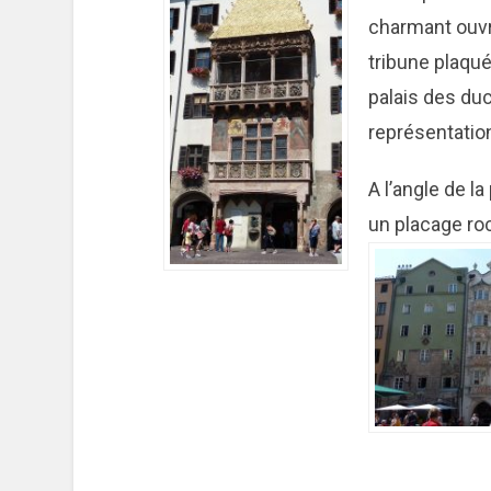
charmant ouvr
tribune plaqu
palais des du
représentatio
A l’angle de la
un placage ro