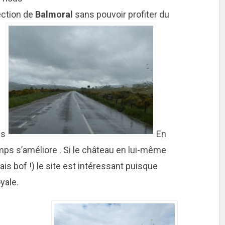
ection de
Balmoral
sans pouvoir profiter du
es
En
mps s’améliore . Si le château en lui-même
ais bof !) le site est intéressant puisque
oyale.