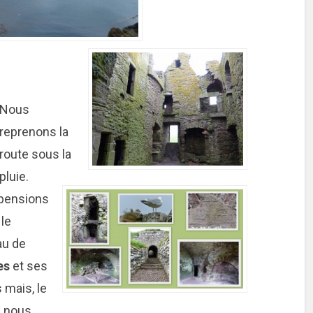
Nous
reprenons la
route sous la
pluie.
pensions
 le
au de
es
et ses
s mais, le
 nous