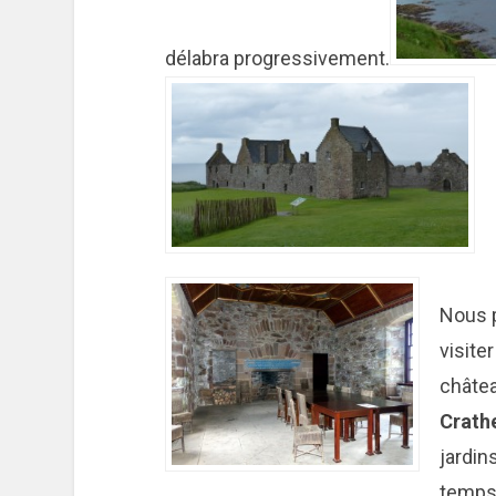
délabra progressivement.
Nous 
visiter
châte
Crath
jardin
temps