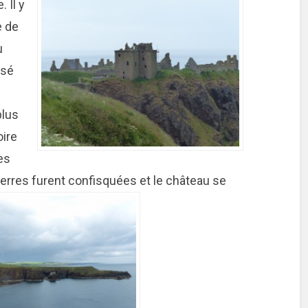
e.
Il y
e de
u
ssé
plus
oire
es
terres furent confisquées et le château se